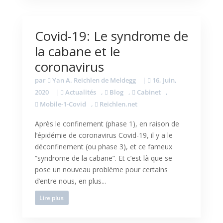
Covid-19: Le syndrome de
la cabane et le
coronavirus
par
Yan A. Reichlen de Meldegg
|
16, Juin,
2020
|
Actualités
,
Blog
,
Cabinet
,
Mobile-1-Covid
,
Reichlen.net
Après le confinement (phase 1), en raison de
l’épidémie de coronavirus Covid-19, il y a le
déconfinement (ou phase 3), et ce fameux
“syndrome de la cabane”. Et c’est là que se
pose un nouveau problème pour certains
d’entre nous, en plus...
Lire plus