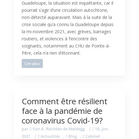
Guadeloupe, la situation est inquiétante, car il
pourrait s’agir d’une circulation autochtone,
non-détecté auparavant. Mais à la suite de la
crise sociale qu’a connu la Guadeloupe depuis
la mi-novembre 2021, avec grèves, barrages
routiers, et violences à ‘l’encontre des
soignants, notamment au CHU de Pointe-à-
Pitre, cela n’a rien d’étonnant.
Lire plus
Comment être résilient
face à la pandémie de
coronavirus Covid-19?
par
Yan A. Reichlen de Meldegg
|
18, Jan,
2021
|
Actualités
,
Blog
,
Cabinet
,