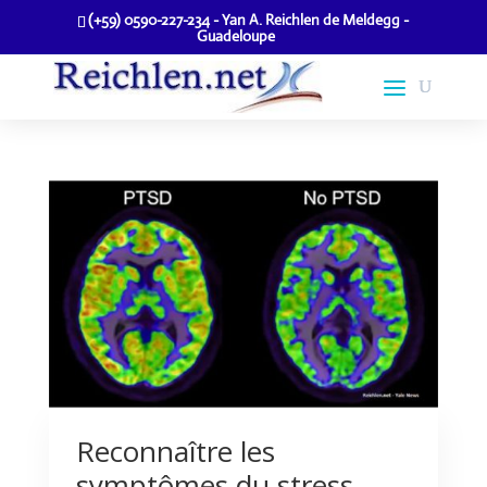
(+59) 0590-227-234 - Yan A. Reichlen de Meldegg -
Guadeloupe
Reconnaître les
symptômes du stress