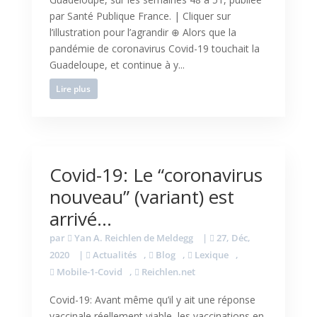
par Santé Publique France. | Cliquer sur
l’illustration pour l’agrandir ⊕ Alors que la
pandémie de coronavirus Covid-19 touchait la
Guadeloupe, et continue à y...
Lire plus
Covid-19: Le “coronavirus
nouveau” (variant) est
arrivé…
par
Yan A. Reichlen de Meldegg
|
27, Déc,
2020
|
Actualités
,
Blog
,
Lexique
,
Mobile-1-Covid
,
Reichlen.net
Covid-19: Avant même qu’il y ait une réponse
vaccinale réellement viable, les vaccinations en