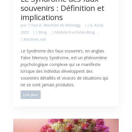
souvenirs : Définition et
implications
par
Yan A. Reichlen de Meldegg
|
6, Août,
2023
|
Blog
,
Mobile-3-articles-Blog
,
Reichlen.net
Le Syndrome des faux souvenirs, en anglais
False Memory Syndrome, est un phénomène
psychologique complexe qui se manifeste
lorsque des individus développent des
souvenirs détaillés et vivaces de situations qui
ne se sont jamais produites.
Lire plus