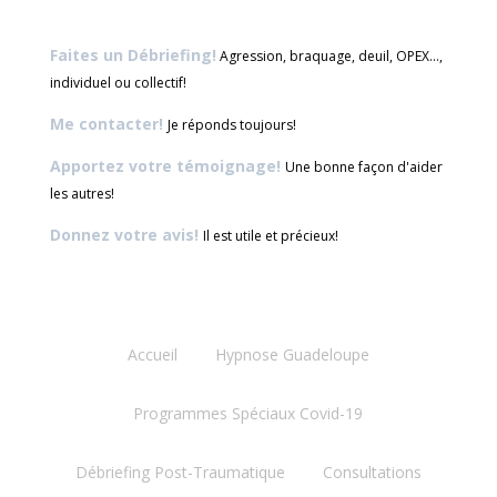
Faites un Débriefing!
Agression, braquage, deuil, OPEX...,
individuel ou collectif!
Me contacter!
Je réponds toujours!
Apportez votre témoignage!
Une bonne façon d'aider
les autres!
Donnez votre avis!
Il est utile et précieux!
Accueil
Hypnose Guadeloupe
Programmes Spéciaux Covid-19
Débriefing Post-Traumatique
Consultations