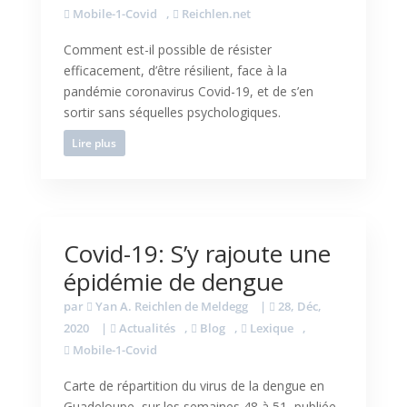
Mobile-1-Covid
,
Reichlen.net
Comment est-il possible de résister
efficacement, d’être résilient, face à la
pandémie coronavirus Covid-19, et de s’en
sortir sans séquelles psychologiques.
Lire plus
Covid-19: S’y rajoute une
épidémie de dengue
par
Yan A. Reichlen de Meldegg
|
28, Déc,
2020
|
Actualités
,
Blog
,
Lexique
,
Mobile-1-Covid
Carte de répartition du virus de la dengue en
Guadeloupe, sur les semaines 48 à 51, publiée