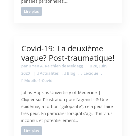
pensées personnelles,...
Lire plus
Covid-19: La deuxième
vague? Post-traumatique!
par
Yan A. Reichlen de Meldegg
|
28, Juin,
2020
|
Actualités
,
Blog
,
Lexique
,
Mobile-1-Covid
Johns Hopkins Univertsity of Medecine |
Cliquer sur l’illustration pour l’agrandir ⊕ Une
épidémie, à fortiori “galopante”, cela peut faire
très peur. En particulier lorsqu’il s’agit d’un virus
inconnu, et potentiellement...
Lire plus