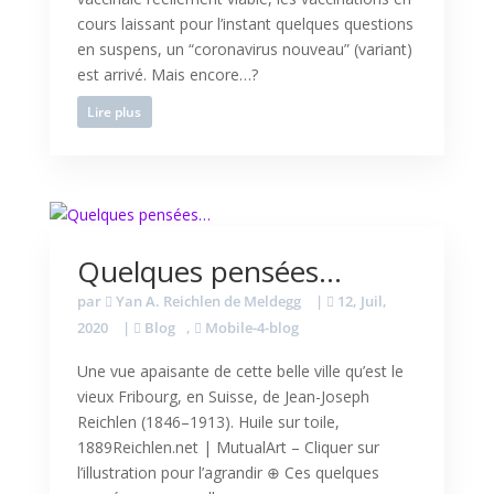
cours laissant pour l’instant quelques questions
en suspens, un “coronavirus nouveau” (variant)
est arrivé. Mais encore…?
Lire plus
Quelques pensées…
par
Yan A. Reichlen de Meldegg
|
12, Juil,
2020
|
Blog
,
Mobile-4-blog
Une vue apaisante de cette belle ville qu’est le
vieux Fribourg, en Suisse, de Jean-Joseph
Reichlen (1846–1913). Huile sur toile,
1889Reichlen.net | MutualArt – Cliquer sur
l’illustration pour l’agrandir ⊕ Ces quelques