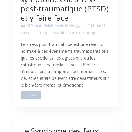
post-traumatique (PTSD)
et y faire face
par
Yan A. Reichlen de Meldegg
|
11, Août,
2023
|
Blog
,
Mobile-3-articles-Blog
Le stress post-traumatique est une réaction
normale à des événements traumatisants tels
que les accidents, les agressions ou les
catastrophes naturelles. Il peut affecter
n’importe qui, à n’importe quel moment de sa
vie, et les effets peuvent être dévastateurs sur
le bien-être mental et émotionnel.
Lire plus
Le Syndrome des faux