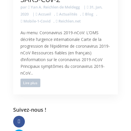
par
Yan A. Reichlen de Meldegg
|
31, Jan,
2020
|
Accueil
,
Actualités
,
Blog
,
Mobile-1-Covid
,
Reichlen.net
Au menu: Coronavirus 2019-nCoV: L’OMS
décrète l’urgence internationale Carte de la
progression de l’épidémie de coronavirus 2019-
nCoV Ressources fiables (en français)
d’information sur le coronavirus 2019-nCoV
Principaux symptômes du coronavirus 2019-
nCoV...
Lire plus
Suivez-nous !