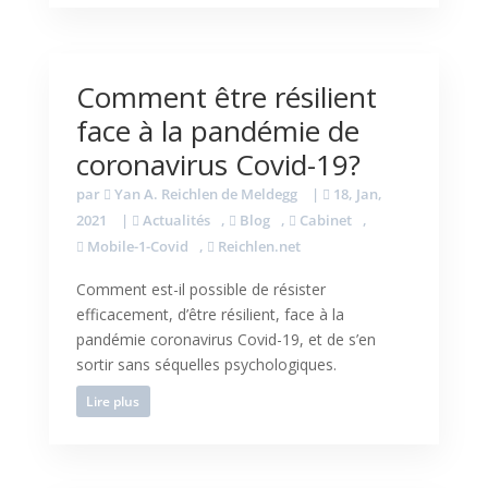
Comment être résilient
face à la pandémie de
coronavirus Covid-19?
par
Yan A. Reichlen de Meldegg
|
18, Jan,
2021
|
Actualités
,
Blog
,
Cabinet
,
Mobile-1-Covid
,
Reichlen.net
Comment est-il possible de résister
efficacement, d’être résilient, face à la
pandémie coronavirus Covid-19, et de s’en
sortir sans séquelles psychologiques.
Lire plus