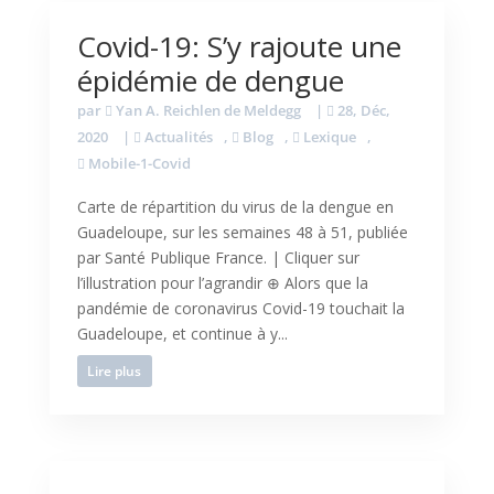
Covid-19: S’y rajoute une
épidémie de dengue
par
Yan A. Reichlen de Meldegg
|
28, Déc,
2020
|
Actualités
,
Blog
,
Lexique
,
Mobile-1-Covid
Carte de répartition du virus de la dengue en
Guadeloupe, sur les semaines 48 à 51, publiée
par Santé Publique France. | Cliquer sur
l’illustration pour l’agrandir ⊕ Alors que la
pandémie de coronavirus Covid-19 touchait la
Guadeloupe, et continue à y...
Lire plus