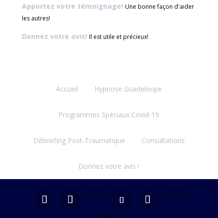
Apportez votre témoignage!
Une bonne façon d'aider
les autres!
Donnez votre avis!
Il est utile et précieux!
Accueil
Hypnose Guadeloupe
Programmes Spéciaux Covid-19
Débriefing Post-Traumatique
Consultations
Donnez votre avis !