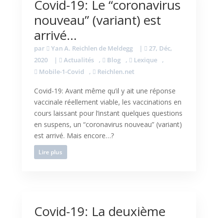
Covid-19: Le “coronavirus
nouveau” (variant) est
arrivé…
par
Yan A. Reichlen de Meldegg
|
27, Déc,
2020
|
Actualités
,
Blog
,
Lexique
,
Mobile-1-Covid
,
Reichlen.net
Covid-19: Avant même qu’il y ait une réponse
vaccinale réellement viable, les vaccinations en
cours laissant pour l’instant quelques questions
en suspens, un “coronavirus nouveau” (variant)
est arrivé. Mais encore…?
Lire plus
Covid-19: La deuxième