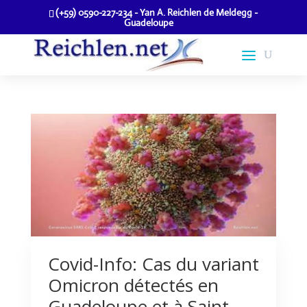
(+59) 0590-227-234 - Yan A. Reichlen de Meldegg -
Guadeloupe
Covid-Info: Cas du variant
Omicron détectés en
Guadeloupe et à Saint-