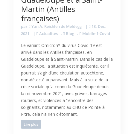
Martin (Antilles
françaises)
par
Yan A. Reichlen de Meldegg
|
18, Déc,
2021
|
Actualités
,
Blog
,
Mobile-1-Covid
Le variant Omicron* du virus Covid-19 est
arrivé dans les Antilles françaises, en
Guadeloupe et à Saint-Martin. Dans le cas de la
Guadeloupe, la situation est inquiétante, car il
pourrait s’agir d’une circulation autochtone,
non-détecté auparavant. Mais à la suite de la
crise sociale qu’a connu la Guadeloupe depuis
la mi-novembre 2021, avec grèves, barrages
routiers, et violences à ‘l’encontre des
soignants, notamment au CHU de Pointe-à-
Pitre, cela n’a rien d’étonnant.
Lire plus