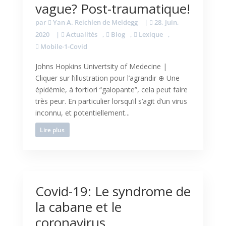
vague? Post-traumatique!
par
Yan A. Reichlen de Meldegg
|
28, Juin,
2020
|
Actualités
,
Blog
,
Lexique
,
Mobile-1-Covid
Johns Hopkins Univertsity of Medecine |
Cliquer sur l’illustration pour l’agrandir ⊕ Une
épidémie, à fortiori “galopante”, cela peut faire
très peur. En particulier lorsqu’il s’agit d’un virus
inconnu, et potentiellement...
Lire plus
Covid-19: Le syndrome de
la cabane et le
coronavirus