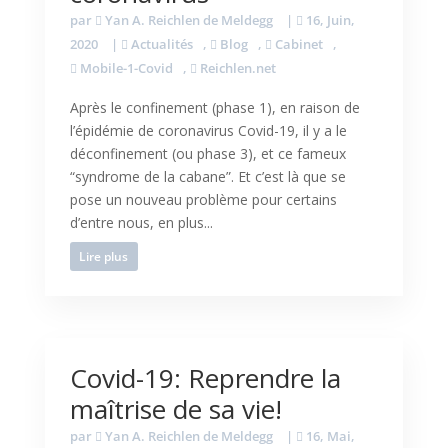
par
Yan A. Reichlen de Meldegg
|
16, Juin,
2020
|
Actualités
,
Blog
,
Cabinet
,
Mobile-1-Covid
,
Reichlen.net
Après le confinement (phase 1), en raison de
l’épidémie de coronavirus Covid-19, il y a le
déconfinement (ou phase 3), et ce fameux
“syndrome de la cabane”. Et c’est là que se
pose un nouveau problème pour certains
d’entre nous, en plus...
Lire plus
Covid-19: Reprendre la
maîtrise de sa vie!
par
Yan A. Reichlen de Meldegg
|
16, Mai,