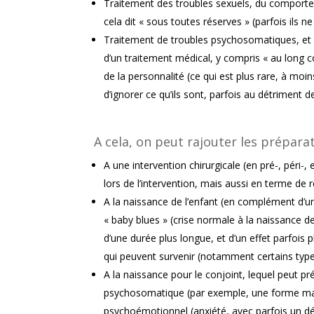
Traitement des troubles sexuels, du comporteme
cela dit « sous toutes réserves » (parfois ils
Traitement de troubles psychosomatiques, et 
d’un traitement médical, y compris « au long c
de la personnalité (ce qui est plus rare, à moins
d’ignorer ce qu’ils sont, parfois au détriment d
A cela, on peut rajouter les prépara
A une intervention chirurgicale (en pré-, péri-
lors de l’intervention, mais aussi en terme de r
A la naissance de l’enfant (en complément d’
« baby blues » (crise normale à la naissance de
d’une durée plus longue, et d’un effet parfoi
qui peuvent survenir (notamment certains types
A la naissance pour le conjoint, lequel peut pr
psychosomatique (par exemple, une forme mas
psychoémotionnel (anxiété, avec parfois un dén