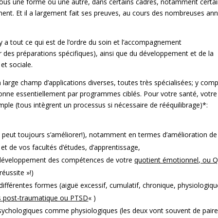
, sous une forme ou une autre, dans certains cadres, notamment certa
ement. Et il a largement fait ses preuves, au cours des nombreuses an
y a tout ce qui est de l’ordre du soin et l’accompagnement
r des préparations spécifiques), ainsi que du développement et de la
et sociale.
 large champ d’applications diverses, toutes très spécialisées; y comp
ctionne essentiellement par programmes ciblés. Pour votre santé, votre
emple (tous intègrent un processus si nécessaire de rééquilibrage)*:
 peut toujours s’améliorer!), notamment en termes d’amélioration de
et de vos facultés d’études, d’apprentissage,
 et développement des compétences de votre
quotient émotionnel, ou Q
réussite »!)
différentes formes (aiguë excessif, cumulatif, chronique, physiologiqu
s post-traumatique ou PTSD
« )
ychologiques comme physiologiques (les deux vont souvent de paire,