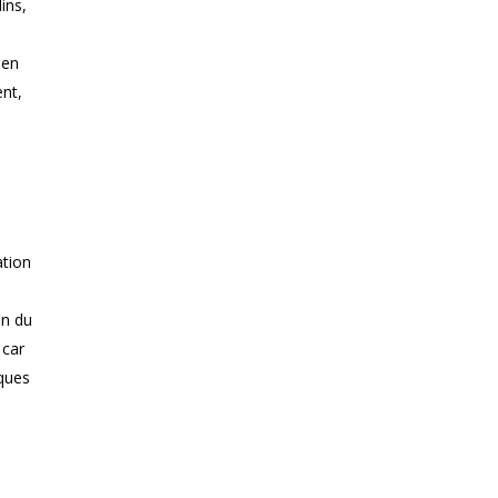
ins,
ien
ent,
ation
on du
 car
iques