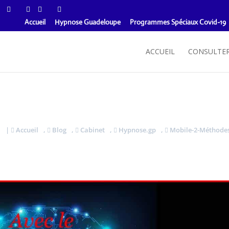
Accueil
Hypnose Guadeloupe
Programmes Spéciaux Covid-19
ACCUEIL
CONSULTE
|
Accueil
,
Blog
,
Cabinet
,
Hypnose.gp
,
Mobile-2-Méthode