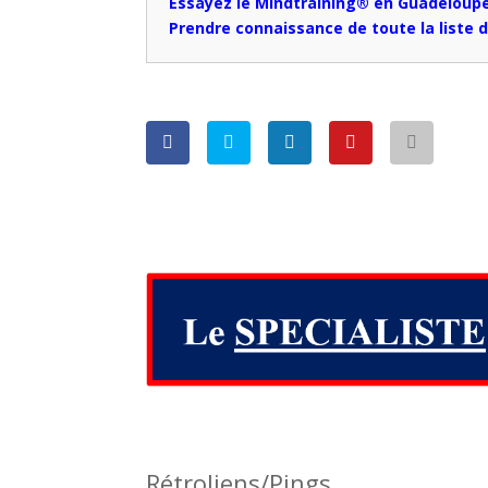
Essayez le Mindtraining® en Guadeloup
Prendre connaissance de toute la liste
Rétroliens/Pings