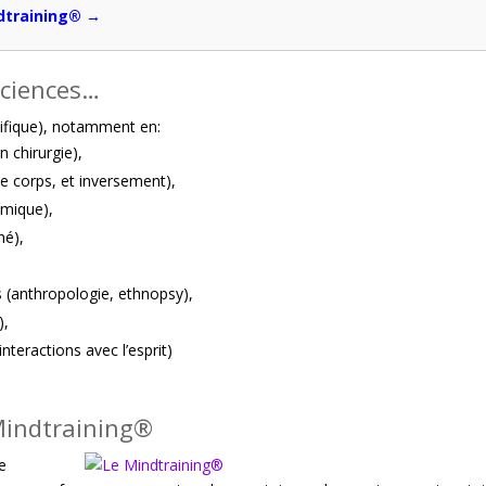
ndtraining® →
sciences…
tifique), notamment en:
 chirurgie),
le corps, et inversement),
amique),
hé),
 (anthropologie, ethnopsy),
),
nteractions avec l’esprit)
Mindtraining®
e