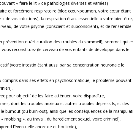
pouvant « faire le lit » de pathologies diverses et variées)
ire et forcément respiratoire (bloc cœur-poumon, votre cœur étant
» de vos intuitions), la respiration étant essentielle à votre bien-être,
veau, de votre psyché (conscient et subconscient), et de l’ensemble
en prévention ou/et curation des troubles du sommeil), sommeil qui e
us vous reconstituez (le cerveau de vos enfants de développe dans le
stif (votre intestin étant aussi par sa concentration neuronale le
 (y compris dans ses effets en psychosomatique, le problème pouvant
inien),
 pour objectif de les faire atténuer, voire disparaître,
mes, dont les troubles anxieux et autres troubles dépressifs; et des
 le burnout (ou burn-out), ainsi que les conséquences de la manipulat
 mobbing », au travail, du harcèlement sexuel, voire criminel),
prend l’éventuelle anorexie et boulimie),