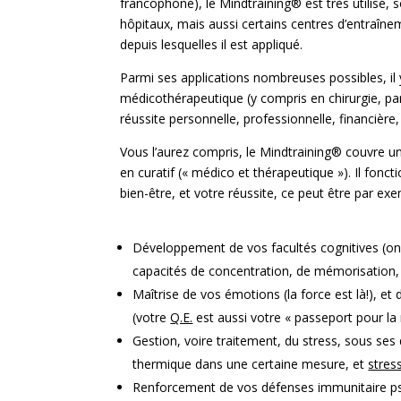
francophone), le Mindtraining® est très utilisé
hôpitaux, mais aussi certains centres d’entraîn
depuis lesquelles il est appliqué.
Parmi ses applications nombreuses possibles, il 
médicothérapeutique (y compris en chirurgie, pa
réussite personnelle, professionnelle, financière, 
Vous l’aurez compris, le Mindtraining® couvre un
en curatif (« médico et thérapeutique »). Il fon
bien-être, et votre réussite, ce peut être par ex
Développement de vos facultés cognitives (on
capacités de concentration, de mémorisation, 
Maîtrise de vos émotions (la force est là!),
(votre
Q.E.
est aussi votre « passeport pour la 
Gestion, voire traitement, du stress, sous ses 
thermique dans une certaine mesure, et
stres
Renforcement de vos défenses immunitaire ps