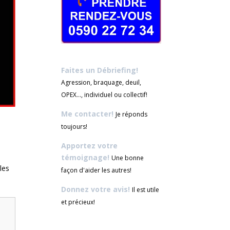
Faites un Débriefing!
Agression, braquage, deuil,
OPEX..., individuel ou collectif!
Me contacter!
Je réponds
toujours!
Apportez votre
témoignage!
Une bonne
les
façon d'aider les autres!
Donnez votre avis!
Il est utile
et précieux!