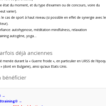
re état du moment, et du type d’examen ou de concours, voire du
eut varier).
 le cas de sport à haut niveau (si possible en effet de synergie avec l
teur).
confiance: autohypnose, méditation mindfulness, relaxation
raining autogène, yoga…
parfois déjà anciennes
 menée durant la « Guerre froide », en particulier en URSS de l’époq
 » (dont en Bulgarie), ainsi qu’aux Etats-Unis.
 bénéficier
® →
ndtraining® →