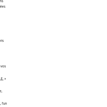
ins
nées
ris
 vos
.E.
»
e,
 l’un