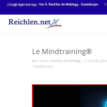
(+59) 0590-227-234 - Yan A. Reichlen de Meldegg - Guadeloupe
Le Mindtraining®
par
Yan A. Reichlen de Meldegg
|
24, Juil, 2016
Reichlen.net