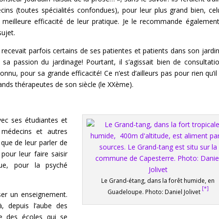
ns (toutes spécialités confondues), pour leur plus grand bien, cel
 meilleure efficacité de leur pratique. Je le recommande égalemen
ujet.
 recevait parfois certains de ses patientes et patients dans son jardi
e sa passion du jardinage! Pourtant, il s’agissait bien de consultati
onnu, pour sa grande efficacité! Ce n’est d’ailleurs pas pour rien qu’il 
ands thérapeutes de son siècle (le XXème).
vec ses étudiantes et
 médecins et autres
 que de leur parler de
pour leur faire saisir
que, pour la psyché
Le Grand-étang, dans la forêt humide, en
[*]
Guadeloupe. Photo: Daniel Jolivet
nser un enseignement.
jà, depuis l’aube des
e des écoles qui se