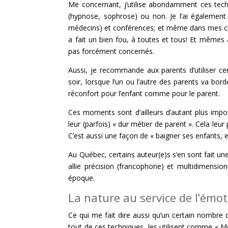
Me concernant, j’utilise abondamment ces techn
(hypnose, sophrose) ou non. Je l’ai égalemen
médecins) et conférences; et même dans mes chro
a fait un bien fou, à toutes et tous! Et mêmes 
pas forcément concernés.
Aussi, je recommande aux parents d’utiliser c
soir, lorsque l’un ou l’autre des parents va bor
réconfort pour l’enfant comme pour le parent.
Ces moments sont d’ailleurs d’autant plus impor
leur (parfois) « dur métier de parent ». Cela leur
C’est aussi une façon de « baigner ses enfants,
Au Québec, certains auteur(e)s s’en sont fait une 
allie précision (francophone) et multidimensio
époque.
La nature au service de l’émot
Ce qui me fait dire aussi qu’un certain nombre 
tout de ces techniques, les utilisent comme « Mons