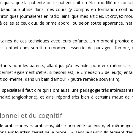
iques, que la patiente ou le patient soit en état modifié de consc
t beaucoup utilisé dans mes cours (y compris en formation contin
niques journalières en radio, ainsi que mes articles. Et croyez-moi,
à celles et ceux qui, de prime abord, ou selon toute apparence, n’ét
ertaines de ces techniques avec leurs enfants. Un moment propice e
der l’enfant dans son lit: un moment essentiel de partager, d’amour, 
tants pour les parents, allant jusqu’à les aider pour eux-mêmes, et
 permet également d’être, si besoin est, le « médecin » de leur(s) enfan
 et soi-même, dans un bain d’amour » (autre remède souverain).
spécialité! Il faut dire qu’ils ont aussi une pédagogie très intéressante
nnalité (anglophone); et ainsi répond très bien à certains maux de 
ionnel et du cognitif
de praticiennes et praticiens, dits « non-ericksoniens », et même ign
ieur Jourdain faisait de la prose… », sans le savoir. Ils feraient d’ail