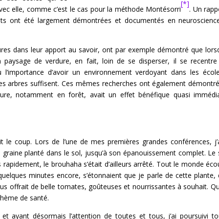
[*]
 avec elle, comme c’est le cas pour la méthode Montésorri
. Un rapp
faits ont été largement démontrées et documentés en neuroscienc
eures dans leur apport au savoir, ont par exemple démontré que lors
 paysage de verdure, en fait, loin de se disperser, il se recentre
où l’importance d’avoir un environnement verdoyant dans les écol
ues arbres suffisent. Ces mêmes recherches ont également démontr
ature, notamment en forêt, avait un effet bénéfique quasi immédi
ait le coup. Lors de l’une de mes premières grandes conférences, j’
la graine planté dans le sol, jusqu’à son épanouissement complet. Le 
rès rapidement, le brouhaha s’était d’ailleurs arrêté. Tout le monde écou
uelques minutes encore, s’étonnaient que je parle de cette plante, 
nous offrait de belle tomates, goûteuses et nourrissantes à souhait. Q
 thème de santé.
et ayant désormais l’attention de toutes et tous, j’ai poursuivi to