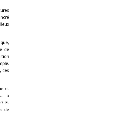
tures
ancré
lleux
que,
ce de
ition
mple.
, ces
ue et
es… à
e? Et
ts de