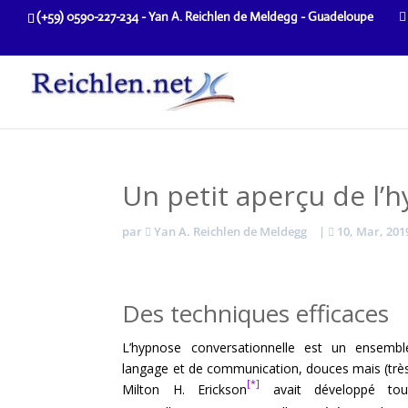
(+59) 0590-227-234 - Yan A. Reichlen de Meldegg - Guadeloupe
Un petit aperçu de l’
par
Yan A. Reichlen de Meldegg
|
10, Mar, 201
Des techniques efficaces
L’hypnose conversationnelle est un ensemb
langage et de communication, douces mais (très)
[*]
Milton H. Erickson
avait développé to