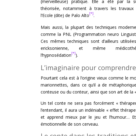
(merveilleuse) pratique. Elle a été par la 
théorisée, notamment à travers les travaux d
[*]
l’Ecole (dite) de Palo Alto
.
Mais aussi, la plupart des techniques moder
comme la PNL (Programmation neuro Linguisti
Ces mêmes techniques sont d’ailleurs utilisée
ericksonienne, et même médicothér
[*]
l’hypnosédation
).
L’imaginaire pour comprendre
Pourtant cela est à l’origine vieux comme le 
marionnettes, dans ce qu’il a de métaphorique
conteuse ou du conteur, ainsi que son art de la
Un tel conte ne sera pas forcément « thérapeut
l’entendant, il aura un indéniable « effet thér
et apprend mieux par le jeu et l’humour… Et 
émotionnelle de son cerveau.
Le conte dans les traditions e