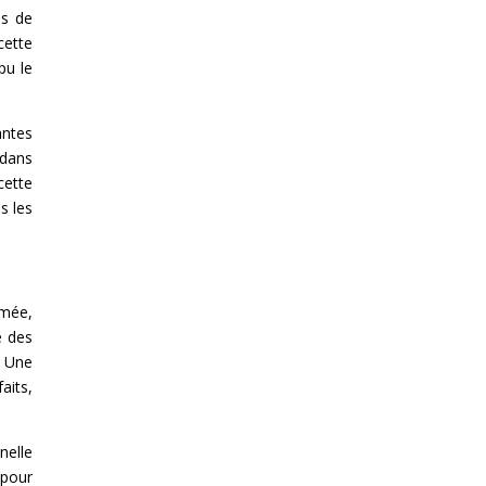
es de
cette
pu le
antes
 dans
cette
s les
umée,
e des
. Une
aits,
nelle
 pour