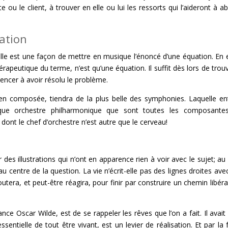
nte ou le client, à trouver en elle ou lui les ressorts qui l’aideront à ab
ation
elle est une façon de mettre en musique l’énoncé d’une équation. En e
utique du terme, n’est qu’une équation. Il suffit dès lors de trouv
ncer à avoir résolu le problème.
bien composée, tiendra de la plus belle des symphonies. Laquelle en
que orchestre philharmonique que sont toutes les composantes
t dont le chef d’orchestre n’est autre que le cerveau!
er des illustrations qui n’ont en apparence rien à voir avec le sujet; au
u centre de la question. La vie n’écrit-elle pas des lignes droites ave
tera, et peut-être réagira, pour finir par construire un chemin libéra
ce Oscar Wilde, est de se rappeler les rêves que l’on a fait. Il avait 
entielle de tout être vivant, est un levier de réalisation. Et par la 