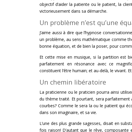
objectif d’aider la patiente ou le patient, la clie
victorieusement dans sa démarche.
Un problème n’est qu’une équ
J’aime aussi à dire que l’hypnose conversationn
un problème, au sens mathématique comme thérape
bonne équation, et de bien la poser, pour comme
Et cette mise en musique, si la partition est 
parfaitement en résonance avec ce magnifi
constituent l’être humain; et au-delà, le vivant. E
Un chemin libératoire
La praticienne ou le praticien pourra ainsi utilis
du thème traité. Et pourtant, sera parfaitement a
courbes? Comme le sera la ou le patient qui écou
dans son imaginaire, et sa vie.
L’une des plus grande sagesses, disait en substan
fois raison! D’autant que le rêve, composante ess