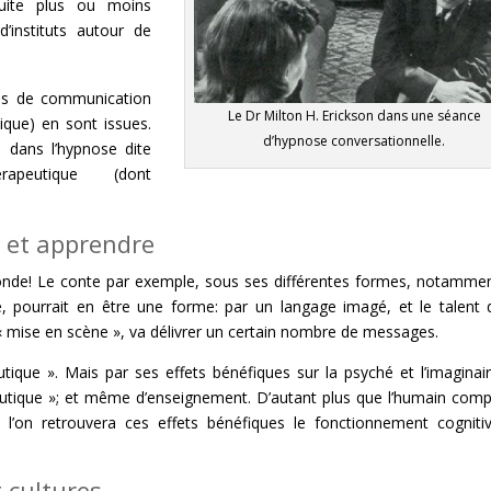
suite plus ou moins
’instituts autour de
nes de communication
Le Dr Milton H. Erickson dans une séance
que) en sont issues.
d’hypnose conversationnelle.
s dans l’hypnose dite
apeutique (dont
 et apprendre
monde! Le conte par exemple, sous ses différentes formes, notamme
, pourrait en être une forme: par un langage imagé, et le talent 
 « mise en scène », va délivrer un certain nombre de messages.
ique ». Mais par ses effets bénéfiques sur la psyché et l’imaginai
apeutique »; et même d’enseignement. D’autant plus que l’humain com
l’on retrouvera ces effets bénéfiques le fonctionnement cogniti
t cultures