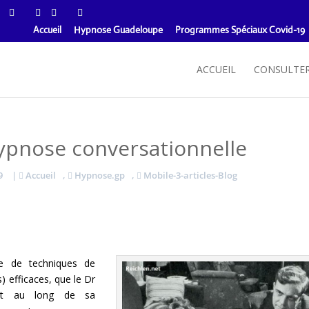
Accueil
Hypnose Guadeloupe
Programmes Spéciaux Covid-19
ACCUEIL
CONSULTE
hypnose conversationnelle
9
|
Accueil
,
Hypnose.gp
,
Mobile-3-articles-Blog
le de techniques de
 efficaces, que le Dr
ut au long de sa