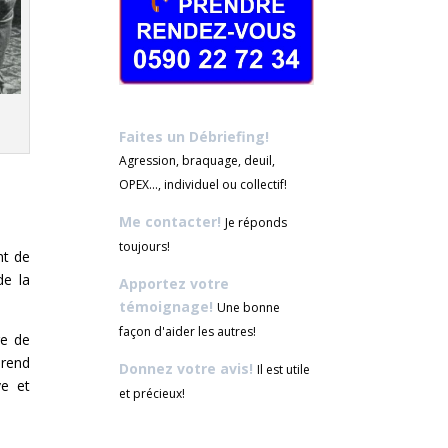
Faites un Débriefing!
Agression, braquage, deuil,
OPEX..., individuel ou collectif!
Me contacter!
Je réponds
toujours!
nt de
de la
Apportez votre
témoignage!
Une bonne
façon d'aider les autres!
re de
prend
Donnez votre avis!
Il est utile
ve et
et précieux!