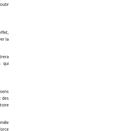
outir
ffet,
er la
trera
 qui
 sens
c des
toire
mille
force