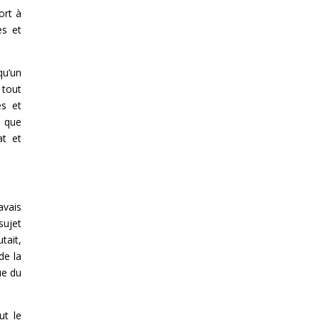
ort à
es et
qu’un
 tout
es et
é que
at et
avais
sujet
tait,
de la
ue du
ut le