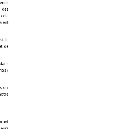
ience
u des
 cela
aient
st le
et de
 dans
t(s).
, qui
notre
orant
leurs