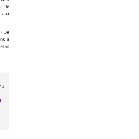
ui de
t aux
n? De
ons à
était