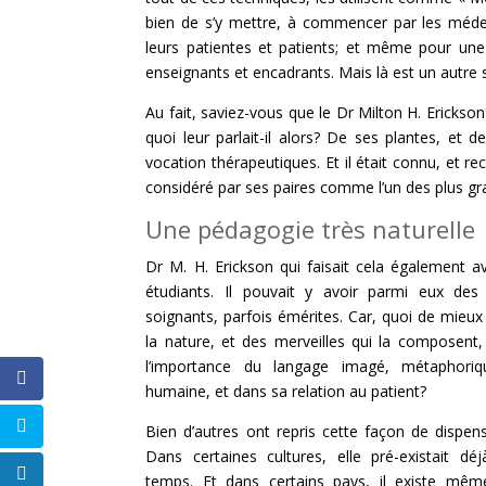
bien de s’y mettre, à commencer par les médeci
leurs patientes et patients; et même pour une
enseignants et encadrants. Mais là est un autre s
Au fait, saviez-vous que le Dr Milton H. Erickson
quoi leur parlait-il alors? De ses plantes, et d
vocation thérapeutiques. Et il était connu, et rec
considéré par ses paires comme l’un des plus gr
Une pédagogie très naturelle
Dr M. H. Erickson qui faisait cela également a
étudiants. Il pouvait y avoir parmi eux des
soignants, parfois émérites. Car, quoi de mieux
la nature, et des merveilles qui la composent, 
l’importance du langage imagé, métaphori
humaine, et dans sa relation au patient?
Bien d’autres ont repris cette façon de dispe
Dans certaines cultures, elle pré-existait dé
temps. Et dans certains pays, il existe mêm