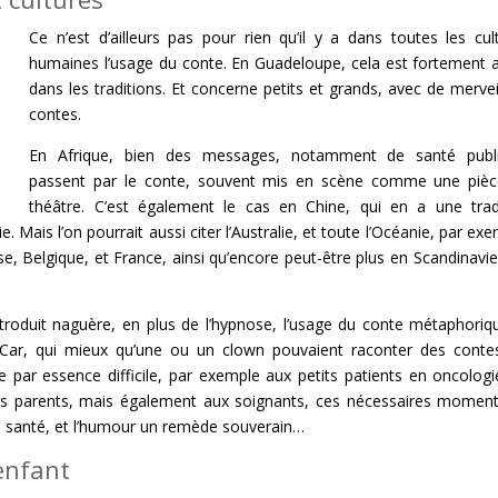
Ce n’est d’ailleurs pas pour rien qu’il y a dans toutes les cul
humaines l’usage du conte. En Guadeloupe, cela est fortement 
dans les traditions. Et concerne petits et grands, avec de mervei
contes.
En Afrique, bien des messages, notamment de santé publi
passent par le conte, souvent mis en scène comme une piè
théâtre. C’est également le cas en Chine, qui en a une trad
e. Mais l’on pourrait aussi citer l’Australie, et toute l’Océanie, par exe
 Belgique, et France, ainsi qu’encore peut-être plus en Scandinavie
ntroduit naguère, en plus de l’hypnose, l’usage du conte métaphoriq
. Car, qui mieux qu’une ou un clown pouvaient raconter des cont
 par essence difficile, par exemple aux petits patients en oncologi
 leurs parents, mais également aux soignants, ces nécessaires momen
 la santé, et l’humour un remède souverain…
 enfant