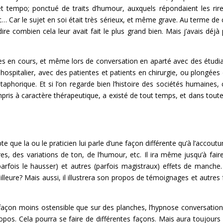
 tempo; ponctué de traits d’humour, auxquels répondaient les rir
… Car le sujet en soi était très sérieux, et même grave. Au terme de 
 combien cela leur avait fait le plus grand bien. Mais j’avais déjà 
niques en cours, et même lors de conversation en aparté avec des étudi
 hospitalier, avec des patientes et patients en chirurgie, ou plongées
aphorique. Et si l’on regarde bien l’histoire des sociétés humaines, 
ris à caractère thérapeutique, a existé de tout temps, et dans toute
te que la ou le praticien lui parle d’une façon différente qu’à l’accout
es, des variations de ton, de l’humour, etc. Il ira même jusqu’à fair
parfois le hausser) et autres (parfois magistraux) effets de manche
illeure? Mais aussi, il illustrera son propos de témoignages et autres f
açon moins ostensible que sur des planches, l’hypnose conversation
pos. Cela pourra se faire de différentes façons. Mais aura toujours