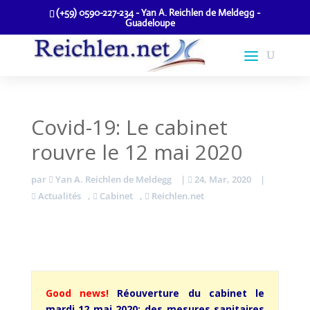
(+59) 0590-227-234 - Yan A. Reichlen de Meldegg -
Guadeloupe
Covid-19: Le cabinet
rouvre le 12 mai 2020
par
Yan A. Reichlen de Meldegg
|
24, Mar, 2020
|
Actualités
,
Cabinet
,
Reichlen.net
Good news!
Réouverture du cabinet le
mardi 12 mai 2020: des mesures sanitaires