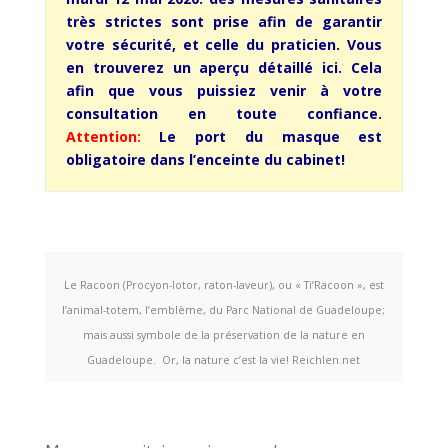
très strictes sont prise afin de garantir
votre sécurité, et celle du praticien. Vous
en trouverez un aperçu détaillé ici. Cela
afin que vous puissiez venir à votre
consultation en toute confiance.
Attention:
Le port du masque est
obligatoire dans
l’enceinte
du cabinet!
Le Racoon (Procyon-lotor, raton-laveur), ou « Ti’Racoon », est
l’animal-totem, l’emblème, du Parc National de Guadeloupe;
mais aussi symbole de la préservation de la nature en
Guadeloupe. Or, la nature c’est la vie! Reichlen.net